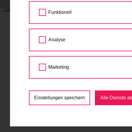
STARTSEITE
TERMINE
Funktionell
Radsommer Radchec
Analyse
Juni
Marketing
Für die ausgewählte Zeit sind keine Events 
Einstellungen speichern
Alle Dienste a