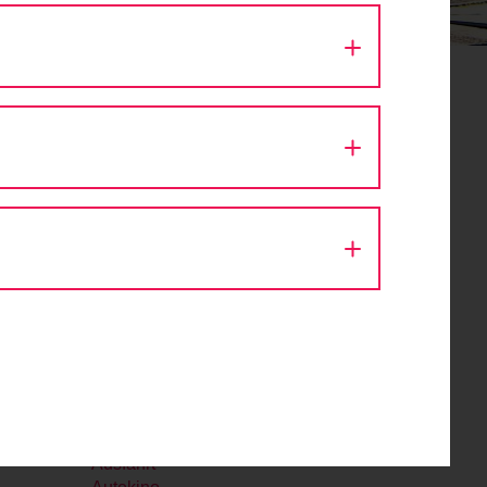
August 2026
Mo
Di
Mi
Do
Fr
Sa
So
27
28
29
30
31
1
2
st
3
4
5
6
7
8
9
10
11
12
13
14
15
16
17
18
19
20
21
22
23
24
25
26
27
28
29
30
31
1
2
3
4
5
6
Aktion Fahrradlicht
Architektur
Ausfahrt