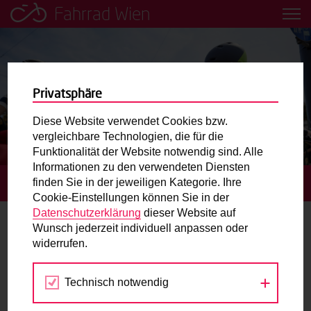
Fahrrad Wien
Leih dir einfach ein Transportfahrrad in deiner Nähe aus!
Mobilitätsbildung für Kinder und
Jugendliche
Privatsphäre
Diese Website verwendet Cookies bzw.
Radweg-Projektkarte
vergleichbare Technologien, die für die
Funktionalität der Website notwendig sind. Alle
Informationen zu den verwendeten Diensten
Routenplaner
finden Sie in der jeweiligen Kategorie. Ihre
STARTSEITE
RADFAHRKURSE – SEKUNDARSTUFE I
Cookie-Einstellungen können Sie in der
Mit dem Fahrrad in Wien unterwegs? Hier finden Sie die
Datenschutzerklärung
dieser Website auf
beste Route.
Wunsch jederzeit individuell anpassen oder
Radfahrkurse – Sekundarstufe I
widerrufen.
Wunschbox
Kostenfreie Radfahrkurse für die Wiener
Technisch notwendig
Sie haben ein Anliegen zum Radverkehr? Schreiben Sie
Sekundarstufe I
uns.