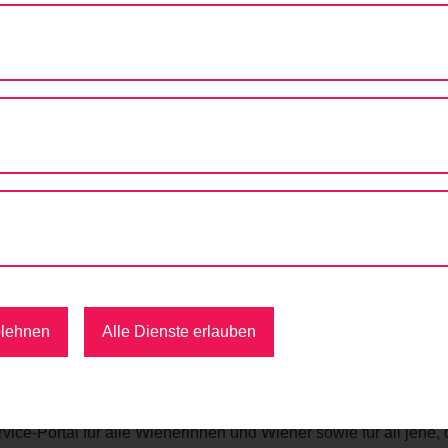
bH
blehnen
Alle Dienste erlauben
er Online-Informationsdienst der Mobilitätsagentur Wien GmbH. Da
formationen und Dienste zu Radfahren und Zu-Fuß-Gehen in Wien.
vice-Portal für alle Wienerinnen und Wiener sowie für all jene, 