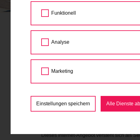
STARTSEITE
IMPRESSUM
Funktionell
Impressum
Analyse
Medieninhaber: Mobilitätsagentur Wien Gm
Herausgeber: Mobilitätsagentur Wien GmbH
Anschrift: Große Sperlgasse 4, 1020 Wien
Marketing
office@mobilitaetsagentur.at
FN 370619d
UID ATU 66917857
Einstellungen speichern
Alle Dienste a
Offenlegung gemäß § 25 MedG Abs. 4
“Blattlinie”: fahrradwien.at ist ein regional
Internet-Portal fahrradwien.at vereinigt In
Dieses Internet-Angebot versteht sich als Ser