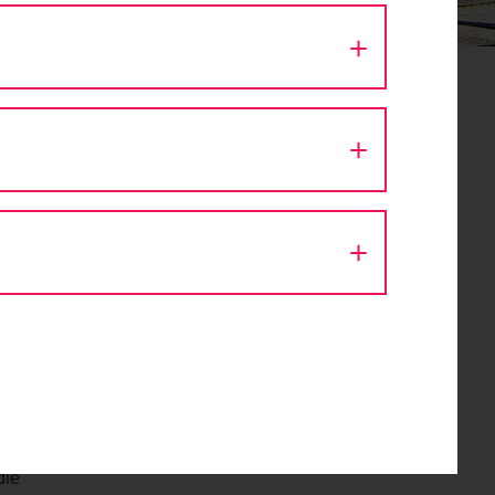
s
die