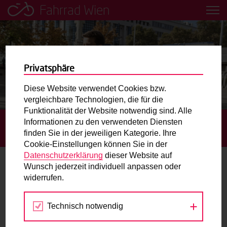
Fahrrad Wien
Leih dir einfach ein Transportfahrrad in deiner Nähe aus!
Mobilitätsbildung für Kinder und
Jugendliche
Privatsphäre
Diese Website verwendet Cookies bzw.
Radweg-Projektkarte
vergleichbare Technologien, die für die
Funktionalität der Website notwendig sind. Alle
Informationen zu den verwendeten Diensten
STARTSEITE
TIPPS UND REGELN
SCOOTER UND
Routenplaner
finden Sie in der jeweiligen Kategorie. Ihre
ROLLER
Cookie-Einstellungen können Sie in der
Mit dem Fahrrad in Wien unterwegs? Hier finden Sie die
Datenschutzerklärung
dieser Website auf
beste Route.
Wunsch jederzeit individuell anpassen oder
Scooter und Roller
widerrufen.
Wunschbox
Immer mehr Menschen sind mit Scootern und Rollern
Technisch notwendig
unterwegs. Bei Scootern unterscheidet man
Sie haben ein Anliegen zum Radverkehr? Schreiben Sie
unterschiedliche Modelle.
uns.