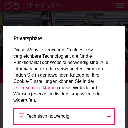
Fahrrad Wien
Leih dir einfach ein Transportfahrrad in deiner Nähe aus!
Mobilitätsbildung für Kinder und
Jugendliche
Privatsphäre
Diese Website verwendet Cookies bzw.
Radweg-Projektkarte
vergleichbare Technologien, die für die
Funktionalität der Website notwendig sind. Alle
Informationen zu den verwendeten Diensten
Routenplaner
finden Sie in der jeweiligen Kategorie. Ihre
STARTSEITE
RADKARTE
Cookie-Einstellungen können Sie in der
Mit dem Fahrrad in Wien unterwegs? Hier finden Sie die
Datenschutzerklärung
dieser Website auf
beste Route.
Wunsch jederzeit individuell anpassen oder
Radkarte
widerrufen.
Wunschbox
Die Radkarte zeigt Wiens Radinfrastruktur auf einen Blick.
Technisch notwendig
In der Karte finden Sie außerdem Trinkbrunnen,
Sie haben ein Anliegen zum Radverkehr? Schreiben Sie
Fahrradgeschäfte, die
Grätzlräder
und öffentliche
uns.