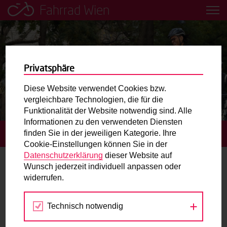
Fahrrad Wien
Leih dir einfach ein Transportfahrrad in deiner Nähe aus!
Mobilitätsbildung für Kinder und
Jugendliche
Privatsphäre
Diese Website verwendet Cookies bzw.
Radweg-Projektkarte
vergleichbare Technologien, die für die
Funktionalität der Website notwendig sind. Alle
Informationen zu den verwendeten Diensten
Routenplaner
finden Sie in der jeweiligen Kategorie. Ihre
STARTSEITE
ROUTENPLANER FÜR’S RADELN
Cookie-Einstellungen können Sie in der
Mit dem Fahrrad in Wien unterwegs? Hier finden Sie die
Datenschutzerklärung
dieser Website auf
beste Route.
Wunsch jederzeit individuell anpassen oder
Routenplaner für’s Radeln
widerrufen.
Wunschbox
Den schnellsten oder besten Weg von A nach B mit dem
Technisch notwendig
Fahrrad findest du im Routenplaner. Aktuell noch in der
Sie haben ein Anliegen zum Radverkehr? Schreiben Sie
Beta-Version.
uns.