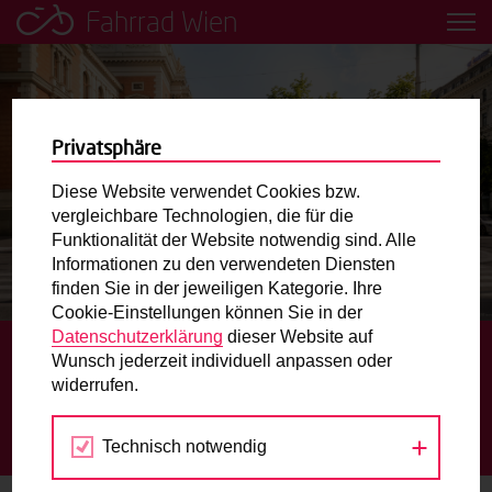
Fahrrad Wien
Leih dir einfach ein Transportfahrrad in deiner Nähe aus!
Mobilitätsbildung für Kinder und
Jugendliche
Privatsphäre
Diese Website verwendet Cookies bzw.
Radweg-Projektkarte
vergleichbare Technologien, die für die
Funktionalität der Website notwendig sind. Alle
Informationen zu den verwendeten Diensten
Routenplaner
finden Sie in der jeweiligen Kategorie. Ihre
Cookie-Einstellungen können Sie in der
Mit dem Fahrrad in Wien unterwegs? Hier finden Sie die
Datenschutzerklärung
dieser Website auf
beste Route.
Die Wiener Ringstraße
Wunsch jederzeit individuell anpassen oder
widerrufen.
Neugestaltung des Rad- und Fußverkehrs
Wunschbox
ALLE DETAILS HIER
Technisch notwendig
Sie haben ein Anliegen zum Radverkehr? Schreiben Sie
uns.