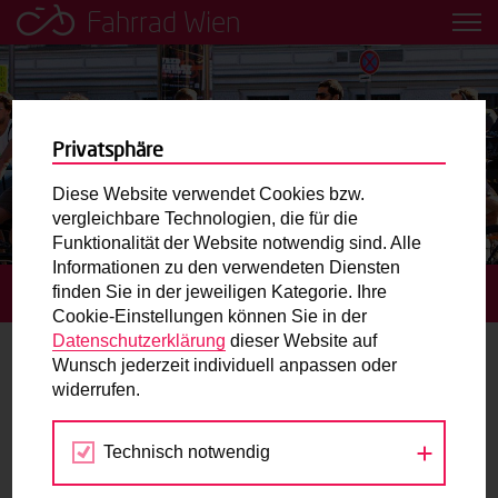
Fahrrad Wien
Leih dir einfach ein Transportfahrrad in deiner Nähe aus!
Mobilitätsbildung für Kinder und
Jugendliche
Privatsphäre
Diese Website verwendet Cookies bzw.
Radweg-Projektkarte
vergleichbare Technologien, die für die
Funktionalität der Website notwendig sind. Alle
Informationen zu den verwendeten Diensten
Routenplaner
finden Sie in der jeweiligen Kategorie. Ihre
STARTSEITE
TERMINE
Cookie-Einstellungen können Sie in der
Mit dem Fahrrad in Wien unterwegs? Hier finden Sie die
Datenschutzerklärung
dieser Website auf
beste Route.
Wunsch jederzeit individuell anpassen oder
Architektur
widerrufen.
Wunschbox
Technisch notwendig
Jul
Aug
Sep
Sie haben ein Anliegen zum Radverkehr? Schreiben Sie
uns.