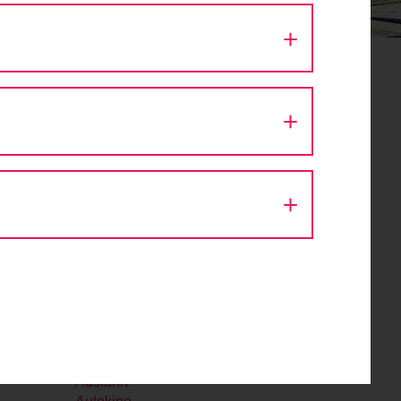
August 2026
Mo
Di
Mi
Do
Fr
Sa
So
27
28
29
30
31
1
2
er
3
4
5
6
7
8
9
10
11
12
13
14
15
16
17
18
19
20
21
22
23
24
25
26
27
28
29
30
31
1
2
3
4
5
6
Aktion Fahrradlicht
Architektur
Ausfahrt