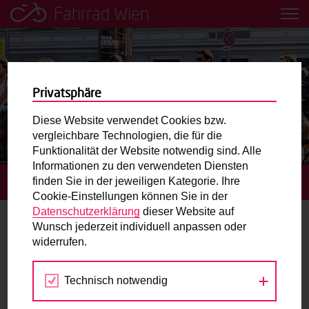
Fahrrad Wien
Leih dir einfach ein Transportfahrrad in deiner Nähe aus!
Mobilitätsbildung für Kinder und
Jugendliche
Privatsphäre
Diese Website verwendet Cookies bzw.
Radweg-Projektkarte
vergleichbare Technologien, die für die
Funktionalität der Website notwendig sind. Alle
Informationen zu den verwendeten Diensten
Routenplaner
finden Sie in der jeweiligen Kategorie. Ihre
STARTSEITE
TERMINE
Cookie-Einstellungen können Sie in der
Mit dem Fahrrad in Wien unterwegs? Hier finden Sie die
Datenschutzerklärung
dieser Website auf
beste Route.
Wunsch jederzeit individuell anpassen oder
Radlobby Wien-Themenabend
widerrufen.
Wunschbox
Technisch notwendig
Jul
Aug
Sep
Sie haben ein Anliegen zum Radverkehr? Schreiben Sie
uns.