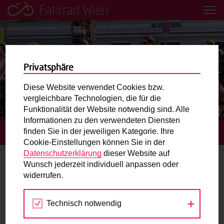
Fahrrad Wien
Leih dir einfach ein Transportfahrrad in deiner Nähe aus!
Mobilitätsbildung für Kinder und
Jugendliche
Privatsphäre
Diese Website verwendet Cookies bzw.
Radweg-Projektkarte
vergleichbare Technologien, die für die
Funktionalität der Website notwendig sind. Alle
Informationen zu den verwendeten Diensten
Routenplaner
finden Sie in der jeweiligen Kategorie. Ihre
STARTSEITE
TERMINE
Cookie-Einstellungen können Sie in der
Mit dem Fahrrad in Wien unterwegs? Hier finden Sie die
Datenschutzerklärung
dieser Website auf
beste Route.
Wunsch jederzeit individuell anpassen oder
Parade
widerrufen.
Wunschbox
Technisch notwendig
Jul
Aug
Sep
Sie haben ein Anliegen zum Radverkehr? Schreiben Sie
uns.