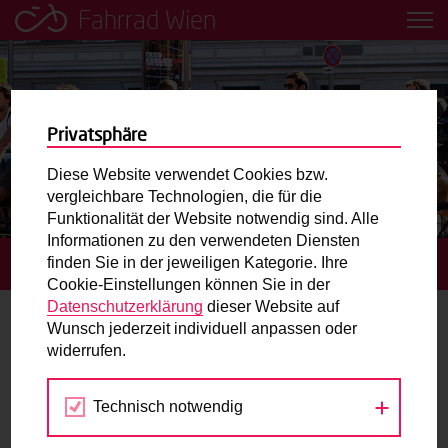
Fahrrad Wien
Leih dir einfach ein Transportfahrrad in deiner Nähe aus!
Mobilitätsbildung für Kinder und
Jugendliche
Privatsphäre
Diese Website verwendet Cookies bzw.
Radweg-Projektkarte
vergleichbare Technologien, die für die
Funktionalität der Website notwendig sind. Alle
Informationen zu den verwendeten Diensten
Routenplaner
finden Sie in der jeweiligen Kategorie. Ihre
STARTSEITE
TERMINE
Cookie-Einstellungen können Sie in der
Mit dem Fahrrad in Wien unterwegs? Hier finden Sie die
Datenschutzerklärung
dieser Website auf
beste Route.
Wunsch jederzeit individuell anpassen oder
Kultur
widerrufen.
Wunschbox
Technisch notwendig
Jul
Aug
Sep
Sie haben ein Anliegen zum Radverkehr? Schreiben Sie
uns.