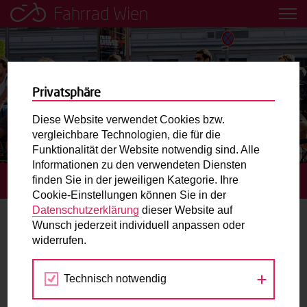
Fahrrad Wien
Leih dir einfach ein Transportfahrrad in deiner Nähe aus!
Mobilitätsbildung für Kinder und
Jugendliche
Privatsphäre
Diese Website verwendet Cookies bzw.
Radweg-Projektkarte
vergleichbare Technologien, die für die
Funktionalität der Website notwendig sind. Alle
Informationen zu den verwendeten Diensten
Routenplaner
finden Sie in der jeweiligen Kategorie. Ihre
STARTSEITE
TERMINE
Cookie-Einstellungen können Sie in der
Mit dem Fahrrad in Wien unterwegs? Hier finden Sie die
Datenschutzerklärung
dieser Website auf
beste Route.
Wunsch jederzeit individuell anpassen oder
Radtour
widerrufen.
Wunschbox
Technisch notwendig
Jul
Aug
Sep
Sie haben ein Anliegen zum Radverkehr? Schreiben Sie
uns.