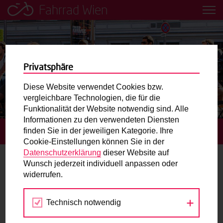
Fahrrad Wien
Leih dir einfach ein Transportfahrrad in deiner Nähe aus!
Mobilitätsbildung für Kinder und
Jugendliche
Privatsphäre
Diese Website verwendet Cookies bzw.
Radweg-Projektkarte
vergleichbare Technologien, die für die
Funktionalität der Website notwendig sind. Alle
Informationen zu den verwendeten Diensten
Routenplaner
finden Sie in der jeweiligen Kategorie. Ihre
STARTSEITE
TERMINE
Cookie-Einstellungen können Sie in der
Mit dem Fahrrad in Wien unterwegs? Hier finden Sie die
Datenschutzerklärung
dieser Website auf
beste Route.
Wunsch jederzeit individuell anpassen oder
Stadt Wien
widerrufen.
Wunschbox
Technisch notwendig
Jul
Aug
Sep
Sie haben ein Anliegen zum Radverkehr? Schreiben Sie
uns.