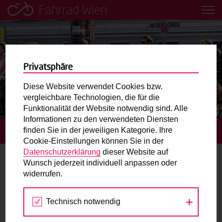
Fahrrad Wien
Leih dir einfach ein Transportfahrrad in deiner Nähe aus!
Mobilitätsbildung für Kinder und
Jugendliche
Privatsphäre
Diese Website verwendet Cookies bzw.
Radweg-Projektkarte
vergleichbare Technologien, die für die
Funktionalität der Website notwendig sind. Alle
Informationen zu den verwendeten Diensten
Routenplaner
finden Sie in der jeweiligen Kategorie. Ihre
STARTSEITE
TERMINE
Cookie-Einstellungen können Sie in der
Mit dem Fahrrad in Wien unterwegs? Hier finden Sie die
Datenschutzerklärung
dieser Website auf
beste Route.
Wunsch jederzeit individuell anpassen oder
TU Wien
widerrufen.
Wunschbox
Technisch notwendig
Jul
Aug
Sep
Sie haben ein Anliegen zum Radverkehr? Schreiben Sie
uns.