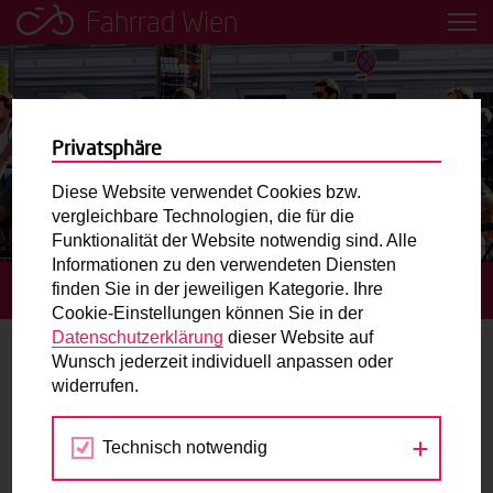
Fahrrad Wien
Leih dir einfach ein Transportfahrrad in deiner Nähe aus!
Mobilitätsbildung für Kinder und
Jugendliche
Privatsphäre
Diese Website verwendet Cookies bzw.
Radweg-Projektkarte
vergleichbare Technologien, die für die
Funktionalität der Website notwendig sind. Alle
Informationen zu den verwendeten Diensten
Routenplaner
finden Sie in der jeweiligen Kategorie. Ihre
STARTSEITE
TERMINE
Cookie-Einstellungen können Sie in der
Mit dem Fahrrad in Wien unterwegs? Hier finden Sie die
Datenschutzerklärung
dieser Website auf
beste Route.
Wunsch jederzeit individuell anpassen oder
Radeln
widerrufen.
Wunschbox
Technisch notwendig
Jul
Aug
Sep
Sie haben ein Anliegen zum Radverkehr? Schreiben Sie
uns.