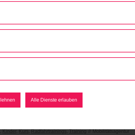
August
Septemb
Aktuelle Termine
blehnen
Alle Dienste erlauben
rainings - Radübungsplatz Am Schöpfwerk
,
Kinder
,
Kurs
,
Radfahrtrainings
,
Training
Mobilitätsagentur