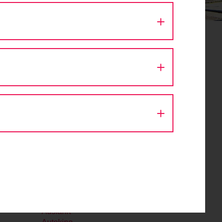
August 2026
Mo
Di
Mi
Do
Fr
Sa
So
27
28
29
30
31
1
2
er
3
4
5
6
7
8
9
10
11
12
13
14
15
16
17
18
19
20
21
22
23
24
25
26
27
28
29
30
31
1
2
3
4
5
6
Aktion Fahrradlicht
Architektur
Ausfahrt