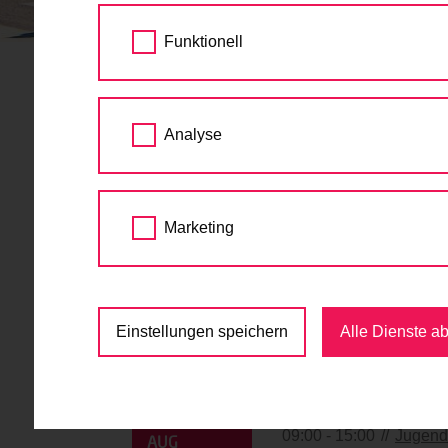
STARTSEITE
TERMINE
Funktionell
Radfahrtrainings
Analyse
Juli
Marketing
Einstellungen speichern
Alle Dienste a
Gratis Radfahrt
08.
09:00 - 15:00
Jugend
AUG