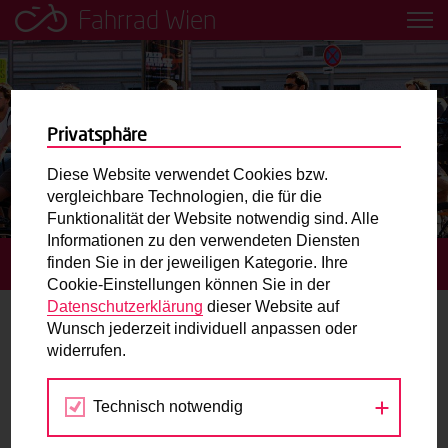
Fahrrad Wien
Leih dir einfach ein Transportfahrrad in deiner Nähe aus!
Mobilitätsbildung für Kinder und
Jugendliche
Privatsphäre
Diese Website verwendet Cookies bzw.
Radweg-Projektkarte
vergleichbare Technologien, die für die
Funktionalität der Website notwendig sind. Alle
Informationen zu den verwendeten Diensten
Routenplaner
finden Sie in der jeweiligen Kategorie. Ihre
STARTSEITE
TERMINE
Cookie-Einstellungen können Sie in der
Mit dem Fahrrad in Wien unterwegs? Hier finden Sie die
Datenschutzerklärung
dieser Website auf
beste Route.
Wunsch jederzeit individuell anpassen oder
Gravelbike
widerrufen.
Wunschbox
Technisch notwendig
Jul
Aug
Sep
Sie haben ein Anliegen zum Radverkehr? Schreiben Sie
uns.