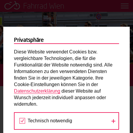
Fahrrad Wien
Leih dir einfach ein Transportfahrrad in deiner Nähe aus!
Mobilitätsbildung für Kinder und
Jugendliche
Privatsphäre
Diese Website verwendet Cookies bzw.
Radweg-Projektkarte
vergleichbare Technologien, die für die
Funktionalität der Website notwendig sind. Alle
Informationen zu den verwendeten Diensten
STARTSEITE
TERMINE
ACTION IM LINSEPARK! RAD-
Routenplaner
finden Sie in der jeweiligen Kategorie. Ihre
REPARATUR-WORKSHOP
Cookie-Einstellungen können Sie in der
Mit dem Fahrrad in Wien unterwegs? Hier finden Sie die
Datenschutzerklärung
dieser Website auf
beste Route.
Wunsch jederzeit individuell anpassen oder
widerrufen.
18.
Wunschbox
JUL
2023
Technisch notwendig
Sie haben ein Anliegen zum Radverkehr? Schreiben Sie
uns.