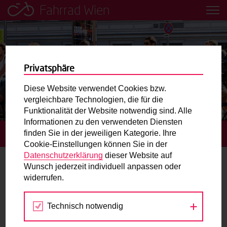
Fahrrad Wien
Leih dir einfach ein Transportfahrrad in deiner Nähe aus!
Mobilitätsbildung für Kinder und
Jugendliche
Privatsphäre
Diese Website verwendet Cookies bzw.
Radweg-Projektkarte
vergleichbare Technologien, die für die
Funktionalität der Website notwendig sind. Alle
Informationen zu den verwendeten Diensten
Routenplaner
finden Sie in der jeweiligen Kategorie. Ihre
STARTSEITE
TERMINE
APPLAUS FÜRS RAD
Cookie-Einstellungen können Sie in der
Mit dem Fahrrad in Wien unterwegs? Hier finden Sie die
Datenschutzerklärung
dieser Website auf
beste Route.
Wunsch jederzeit individuell anpassen oder
widerrufen.
19.
Wunschbox
SEP
2018
Technisch notwendig
Sie haben ein Anliegen zum Radverkehr? Schreiben Sie
uns.