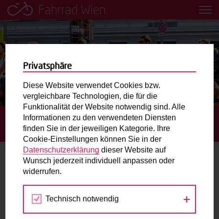
Fahrrad Wien
Leih dir einfach ein Transportfahrrad in deiner Nähe aus!
Mobilitätsbildung für Kinder und
Jugendliche
Privatsphäre
Diese Website verwendet Cookies bzw.
Radweg-Projektkarte
vergleichbare Technologien, die für die
Funktionalität der Website notwendig sind. Alle
Informationen zu den verwendeten Diensten
STARTSEITE
TERMINE
BEZIRKSRADTOUR MIT DER
Routenplaner
finden Sie in der jeweiligen Kategorie. Ihre
RADLOBBY WIEN
Cookie-Einstellungen können Sie in der
Mit dem Fahrrad in Wien unterwegs? Hier finden Sie die
Datenschutzerklärung
dieser Website auf
beste Route.
Wunsch jederzeit individuell anpassen oder
widerrufen.
10.
Wunschbox
JUL
2018
Technisch notwendig
Sie haben ein Anliegen zum Radverkehr? Schreiben Sie
uns.