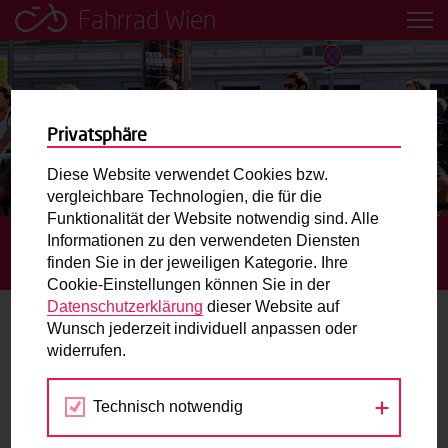
Fahrrad Wien
Leih dir einfach ein Transportfahrrad in deiner Nähe aus!
Mobilitätsbildung für Kinder und
Jugendliche
Privatsphäre
Diese Website verwendet Cookies bzw.
Radweg-Projektkarte
vergleichbare Technologien, die für die
Funktionalität der Website notwendig sind. Alle
Informationen zu den verwendeten Diensten
STARTSEITE
TERMINE
BIKE FESTIVAL: GRATIS
Routenplaner
finden Sie in der jeweiligen Kategorie. Ihre
FAHRRAD-CHECKS
Cookie-Einstellungen können Sie in der
Mit dem Fahrrad in Wien unterwegs? Hier finden Sie die
Datenschutzerklärung
dieser Website auf
beste Route.
Wunsch jederzeit individuell anpassen oder
widerrufen.
16.
Wunschbox
APR
2023
Technisch notwendig
Sie haben ein Anliegen zum Radverkehr? Schreiben Sie
uns.