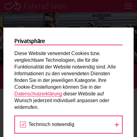
Fahrrad Wien
Leih dir einfach ein Transportfahrrad in deiner Nähe aus!
Mobilitätsbildung für Kinder und
Jugendliche
Privatsphäre
Diese Website verwendet Cookies bzw.
Radweg-Projektkarte
vergleichbare Technologien, die für die
Funktionalität der Website notwendig sind. Alle
Informationen zu den verwendeten Diensten
STARTSEITE
TERMINE
BIKE FESTIVAL UND
Routenplaner
finden Sie in der jeweiligen Kategorie. Ihre
RADPARADE 2023
Cookie-Einstellungen können Sie in der
Mit dem Fahrrad in Wien unterwegs? Hier finden Sie die
Datenschutzerklärung
dieser Website auf
beste Route.
Wunsch jederzeit individuell anpassen oder
widerrufen.
16.
Wunschbox
APR
2023
Technisch notwendig
Sie haben ein Anliegen zum Radverkehr? Schreiben Sie
uns.