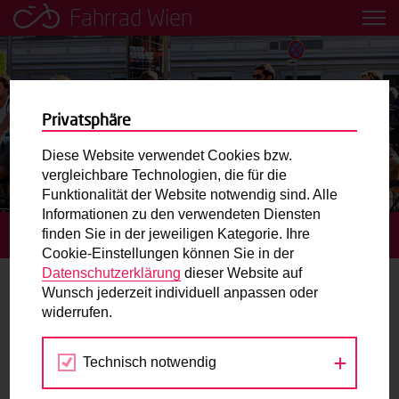
Fahrrad Wien
Leih dir einfach ein Transportfahrrad in deiner Nähe aus!
Mobilitätsbildung für Kinder und
Jugendliche
Privatsphäre
Diese Website verwendet Cookies bzw.
Radweg-Projektkarte
vergleichbare Technologien, die für die
Funktionalität der Website notwendig sind. Alle
Informationen zu den verwendeten Diensten
Routenplaner
finden Sie in der jeweiligen Kategorie. Ihre
STARTSEITE
TERMINE
BIKE FESTIVAL WIEN 2026
Cookie-Einstellungen können Sie in der
Mit dem Fahrrad in Wien unterwegs? Hier finden Sie die
Datenschutzerklärung
dieser Website auf
beste Route.
Wunsch jederzeit individuell anpassen oder
widerrufen.
28.-29.
Wunschbox
MÄR
2026
Technisch notwendig
Sie haben ein Anliegen zum Radverkehr? Schreiben Sie
uns.