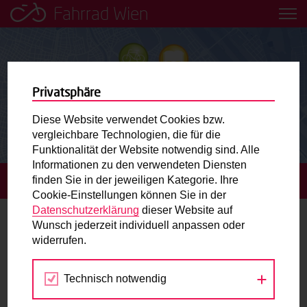
Fahrrad Wien
Leih dir einfach ein Transportfahrrad in deiner Nähe aus!
Mobilitätsbildung für Kinder und
Jugendliche
Privatsphäre
Diese Website verwendet Cookies bzw.
Radweg-Projektkarte
vergleichbare Technologien, die für die
Funktionalität der Website notwendig sind. Alle
Informationen zu den verwendeten Diensten
Routenplaner
finden Sie in der jeweiligen Kategorie. Ihre
STARTSEITE
TERMINE
DEINE STADT – DEINE IDEEN
Cookie-Einstellungen können Sie in der
Mit dem Fahrrad in Wien unterwegs? Hier finden Sie die
Datenschutzerklärung
dieser Website auf
beste Route.
Wunsch jederzeit individuell anpassen oder
widerrufen.
29.-01.
Wunschbox
AUG-SEP
2018
Technisch notwendig
Sie haben ein Anliegen zum Radverkehr? Schreiben Sie
uns.