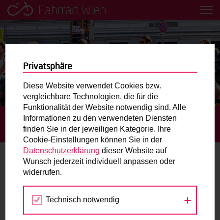
Fahrrad Wien
Leih dir einfach ein Transportfahrrad in deiner Nähe aus!
Mobilitätsbildung für Kinder und
Jugendliche
Privatsphäre
Diese Website verwendet Cookies bzw.
Radweg-Projektkarte
vergleichbare Technologien, die für die
Funktionalität der Website notwendig sind. Alle
Informationen zu den verwendeten Diensten
STARTSEITE
TERMINE
FAHRRAD-REPARATUR –
Routenplaner
finden Sie in der jeweiligen Kategorie. Ihre
RE:PAIR FESTIVAL
Cookie-Einstellungen können Sie in der
Mit dem Fahrrad in Wien unterwegs? Hier finden Sie die
Datenschutzerklärung
dieser Website auf
beste Route.
Wunsch jederzeit individuell anpassen oder
widerrufen.
18.
Wunschbox
OKT
2024
Technisch notwendig
Sie haben ein Anliegen zum Radverkehr? Schreiben Sie
uns.