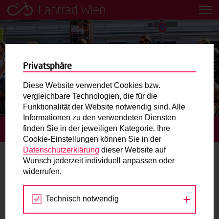
Fahrrad Wien
Leih dir einfach ein Transportfahrrad in deiner Nähe aus!
Mobilitätsbildung für Kinder und
Jugendliche
Privatsphäre
Diese Website verwendet Cookies bzw.
Radweg-Projektkarte
vergleichbare Technologien, die für die
Funktionalität der Website notwendig sind. Alle
Informationen zu den verwendeten Diensten
Routenplaner
finden Sie in der jeweiligen Kategorie. Ihre
STARTSEITE
TERMINE
FAHRRAD WIEN-PARCOURS
Cookie-Einstellungen können Sie in der
Mit dem Fahrrad in Wien unterwegs? Hier finden Sie die
Datenschutzerklärung
dieser Website auf
beste Route.
Wunsch jederzeit individuell anpassen oder
widerrufen.
02.
Wunschbox
MAI
2024
Technisch notwendig
Sie haben ein Anliegen zum Radverkehr? Schreiben Sie
uns.