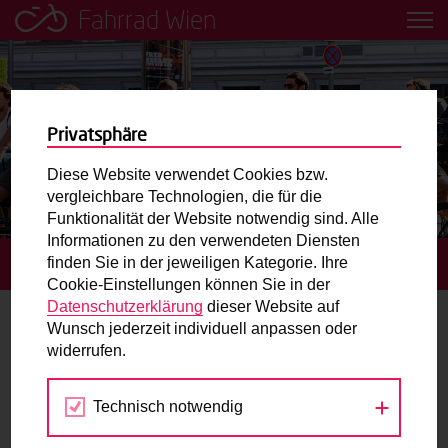
Fahrrad Wien
Leih dir einfach ein Transportfahrrad in deiner Nähe aus!
Mobilitätsbildung für Kinder und
Jugendliche
Privatsphäre
Diese Website verwendet Cookies bzw.
Radweg-Projektkarte
vergleichbare Technologien, die für die
Funktionalität der Website notwendig sind. Alle
Informationen zu den verwendeten Diensten
Routenplaner
finden Sie in der jeweiligen Kategorie. Ihre
STARTSEITE
TERMINE
FAMILY ART RIDE
Cookie-Einstellungen können Sie in der
Mit dem Fahrrad in Wien unterwegs? Hier finden Sie die
Datenschutzerklärung
dieser Website auf
beste Route.
Wunsch jederzeit individuell anpassen oder
widerrufen.
27.
Wunschbox
MAI
2018
Technisch notwendig
Sie haben ein Anliegen zum Radverkehr? Schreiben Sie
uns.