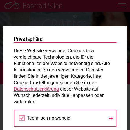
Fahrrad Wien
Leih dir einfach ein Transportfahrrad in deiner Nähe aus!
Mobilitätsbildung für Kinder und
Jugendliche
Privatsphäre
Diese Website verwendet Cookies bzw.
Radweg-Projektkarte
vergleichbare Technologien, die für die
Funktionalität der Website notwendig sind. Alle
Informationen zu den verwendeten Diensten
STARTSEITE
TERMINE
GRATIS RADCHECK BEI DER
Routenplaner
finden Sie in der jeweiligen Kategorie. Ihre
GÜRTELFRISCHE WEST
Cookie-Einstellungen können Sie in der
Mit dem Fahrrad in Wien unterwegs? Hier finden Sie die
Datenschutzerklärung
dieser Website auf
beste Route.
Wunsch jederzeit individuell anpassen oder
widerrufen.
12.
Wunschbox
AUG
2020
Technisch notwendig
Sie haben ein Anliegen zum Radverkehr? Schreiben Sie
uns.