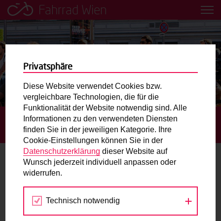
Fahrrad Wien
Leih dir einfach ein Transportfahrrad in deiner Nähe aus!
Mobilitätsbildung für Kinder und
Jugendliche
Privatsphäre
Diese Website verwendet Cookies bzw.
Radweg-Projektkarte
vergleichbare Technologien, die für die
Funktionalität der Website notwendig sind. Alle
Informationen zu den verwendeten Diensten
STARTSEITE
TERMINE
GRATIS RADCHECK BEIM 10
Routenplaner
finden Sie in der jeweiligen Kategorie. Ihre
JAHRE „FRIENDS FEST“ AM KARMELITERMARKT
Cookie-Einstellungen können Sie in der
Mit dem Fahrrad in Wien unterwegs? Hier finden Sie die
Datenschutzerklärung
dieser Website auf
beste Route.
Wunsch jederzeit individuell anpassen oder
widerrufen.
27.
Wunschbox
JUN
2019
Technisch notwendig
Sie haben ein Anliegen zum Radverkehr? Schreiben Sie
uns.