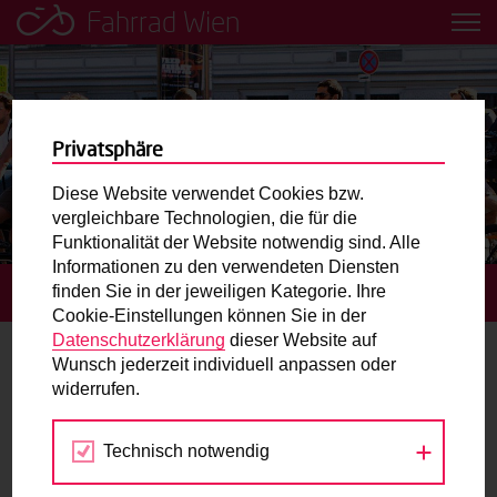
Fahrrad Wien
Leih dir einfach ein Transportfahrrad in deiner Nähe aus!
Mobilitätsbildung für Kinder und
Jugendliche
Privatsphäre
Diese Website verwendet Cookies bzw.
Radweg-Projektkarte
vergleichbare Technologien, die für die
Funktionalität der Website notwendig sind. Alle
Informationen zu den verwendeten Diensten
Routenplaner
finden Sie in der jeweiligen Kategorie. Ihre
STARTSEITE
TERMINE
GRATIS RADCHECK
Cookie-Einstellungen können Sie in der
Mit dem Fahrrad in Wien unterwegs? Hier finden Sie die
Datenschutzerklärung
dieser Website auf
beste Route.
Wunsch jederzeit individuell anpassen oder
widerrufen.
02.
Wunschbox
JUL
2022
Technisch notwendig
Sie haben ein Anliegen zum Radverkehr? Schreiben Sie
uns.