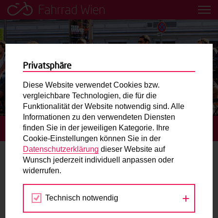
Fahrrad Wien
Leih dir einfach ein Transportfahrrad in deiner Nähe aus!
Mobilitätsbildung für Kinder und
Jugendliche
Privatsphäre
Diese Website verwendet Cookies bzw.
Radweg-Projektkarte
vergleichbare Technologien, die für die
Funktionalität der Website notwendig sind. Alle
Informationen zu den verwendeten Diensten
Routenplaner
finden Sie in der jeweiligen Kategorie. Ihre
STARTSEITE
TERMINE
GRÜNE RADRETTUNG
Cookie-Einstellungen können Sie in der
Mit dem Fahrrad in Wien unterwegs? Hier finden Sie die
Datenschutzerklärung
dieser Website auf
beste Route.
Wunsch jederzeit individuell anpassen oder
widerrufen.
25.
Wunschbox
SEP
2021
Technisch notwendig
Sie haben ein Anliegen zum Radverkehr? Schreiben Sie
uns.