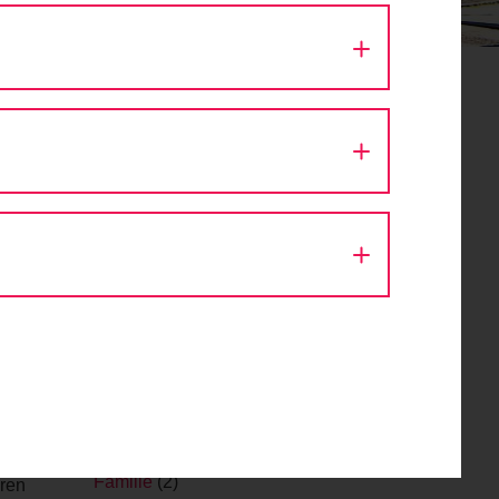
Aktion Fahrradlicht
(1)
Architektur
(9)
Ausfahrt
(43)
Autokino
(1)
Bike Festival
(1)
Challenge
(1)
Design
(1)
Diskussion
(8)
Eröffnung
(1)
Event
(56)
Fachveranstaltung
(11)
Fahr Fahrrad. Bleib gesund.
(2)
Fahrrad
(1)
Fahrraddemo
(1)
 und
Fahrradsegnung
(1)
r Stadt
Familie
(2)
eren