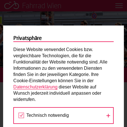
Fahrrad Wien
Leih dir einfach ein Transportfahrrad in deiner Nähe aus!
Mobilitätsbildung für Kinder und
Jugendliche
Privatsphäre
Diese Website verwendet Cookies bzw.
Radweg-Projektkarte
vergleichbare Technologien, die für die
Funktionalität der Website notwendig sind. Alle
Informationen zu den verwendeten Diensten
Routenplaner
finden Sie in der jeweiligen Kategorie. Ihre
STARTSEITE
TERMINE
KIDICAL MASS #GRÄTZL
Cookie-Einstellungen können Sie in der
Mit dem Fahrrad in Wien unterwegs? Hier finden Sie die
Datenschutzerklärung
dieser Website auf
beste Route.
Wunsch jederzeit individuell anpassen oder
widerrufen.
10.
Wunschbox
MAI
2025
Technisch notwendig
Sie haben ein Anliegen zum Radverkehr? Schreiben Sie
uns.