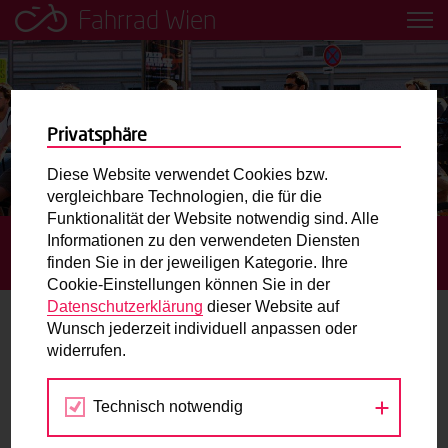
Fahrrad Wien
Leih dir einfach ein Transportfahrrad in deiner Nähe aus!
Mobilitätsbildung für Kinder und
Jugendliche
Privatsphäre
Diese Website verwendet Cookies bzw.
Radweg-Projektkarte
vergleichbare Technologien, die für die
Funktionalität der Website notwendig sind. Alle
Informationen zu den verwendeten Diensten
STARTSEITE
TERMINE
MIT DEM RAD ZU
Routenplaner
finden Sie in der jeweiligen Kategorie. Ihre
GRÄTZELOASEN
Cookie-Einstellungen können Sie in der
Mit dem Fahrrad in Wien unterwegs? Hier finden Sie die
Datenschutzerklärung
dieser Website auf
beste Route.
Wunsch jederzeit individuell anpassen oder
widerrufen.
15.
Wunschbox
SEP
2017
Technisch notwendig
Sie haben ein Anliegen zum Radverkehr? Schreiben Sie
uns.