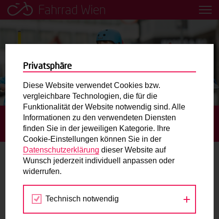
Fahrrad Wien
Leih dir einfach ein Transportfahrrad in deiner Nähe aus!
Mobilitätsbildung für Kinder und
Jugendliche
Privatsphäre
Diese Website verwendet Cookies bzw.
Radweg-Projektkarte
vergleichbare Technologien, die für die
Funktionalität der Website notwendig sind. Alle
Informationen zu den verwendeten Diensten
STARTSEITE
TERMINE
OFFENES TRAINING AM
Routenplaner
finden Sie in der jeweiligen Kategorie. Ihre
RADSPIELPLATZ SEESTADT
Cookie-Einstellungen können Sie in der
Mit dem Fahrrad in Wien unterwegs? Hier finden Sie die
Datenschutzerklärung
dieser Website auf
beste Route.
Wunsch jederzeit individuell anpassen oder
widerrufen.
06.
Wunschbox
APR
2024
Technisch notwendig
Sie haben ein Anliegen zum Radverkehr? Schreiben Sie
uns.