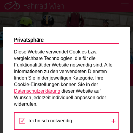
Fahrrad Wien
Leih dir einfach ein Transportfahrrad in deiner Nähe aus!
Mobilitätsbildung für Kinder und
Jugendliche
Privatsphäre
Diese Website verwendet Cookies bzw.
Radweg-Projektkarte
vergleichbare Technologien, die für die
Funktionalität der Website notwendig sind. Alle
Informationen zu den verwendeten Diensten
STARTSEITE
TERMINE
OFFENES TRAINING AM
Routenplaner
finden Sie in der jeweiligen Kategorie. Ihre
RADÜBUNGSPLATZ NASCHMARKT
Cookie-Einstellungen können Sie in der
Mit dem Fahrrad in Wien unterwegs? Hier finden Sie die
Datenschutzerklärung
dieser Website auf
beste Route.
Wunsch jederzeit individuell anpassen oder
widerrufen.
24.
Wunschbox
AUG
2024
Technisch notwendig
Sie haben ein Anliegen zum Radverkehr? Schreiben Sie
uns.