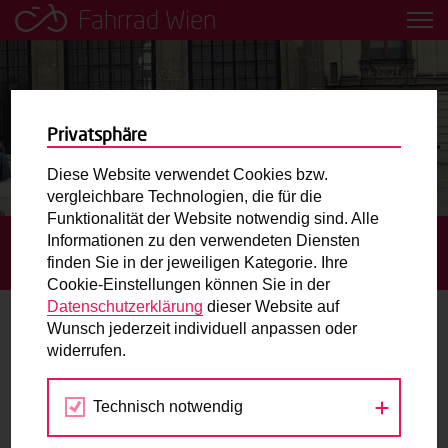
Fahrrad Wien
Leih dir einfach ein Transportfahrrad in deiner Nähe aus!
Mobilitätsbildung für Kinder und
Jugendliche
Privatsphäre
Diese Website verwendet Cookies bzw.
Radweg-Projektkarte
vergleichbare Technologien, die für die
Funktionalität der Website notwendig sind. Alle
Informationen zu den verwendeten Diensten
STARTSEITE
TERMINE
„OPA, WARUM FÄHRST DU
Routenplaner
finden Sie in der jeweiligen Kategorie. Ihre
ALLES MIT DEM AUTO?“: NETZWERKTREFFEN ONLINE
Cookie-Einstellungen können Sie in der
Mit dem Fahrrad in Wien unterwegs? Hier finden Sie die
Datenschutzerklärung
dieser Website auf
beste Route.
Wunsch jederzeit individuell anpassen oder
widerrufen.
14.
Wunschbox
APR
2021
Technisch notwendig
Sie haben ein Anliegen zum Radverkehr? Schreiben Sie
uns.