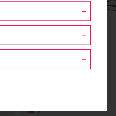
den
Aktion Fahrradlicht
(1)
Architektur
(9)
Ausfahrt
(43)
Autokino
(1)
Bike Festival
(1)
Challenge
(1)
Design
(1)
Diskussion
(8)
Eröffnung
(1)
Event
(56)
Fachveranstaltung
(11)
Fahr Fahrrad. Bleib gesund.
(2)
Fahrrad
(1)
Fahrraddemo
(1)
Fahrradsegnung
(1)
Familie
(2)