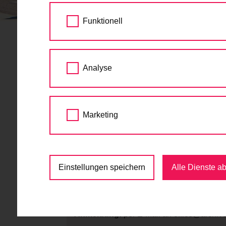
STARTSEITE
TERMINE
PER RAD DIE G
Funktionell
Per Rad die
10.
Analyse
JUN
14:00 - 16:00
2016
Architektur
,
Ausfahrt
Marketing
Goldschlagstrasse 172, 1140 Wien
kostenlos
Einstellungen speichern
Alle Dienste a
Anmeldung erbeten
http://archivelo.at/
Anmeldung:
per E-Mail an office@archive