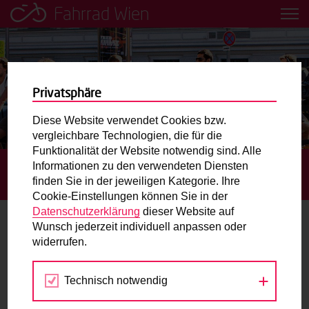
Fahrrad Wien
Leih dir einfach ein Transportfahrrad in deiner Nähe aus!
Mobilitätsbildung für Kinder und
Jugendliche
Privatsphäre
Diese Website verwendet Cookies bzw.
Radweg-Projektkarte
vergleichbare Technologien, die für die
Funktionalität der Website notwendig sind. Alle
Informationen zu den verwendeten Diensten
STARTSEITE
TERMINE
PERSPEKTIVENWECHSEL
Routenplaner
finden Sie in der jeweiligen Kategorie. Ihre
MOBILITÄT
Cookie-Einstellungen können Sie in der
Mit dem Fahrrad in Wien unterwegs? Hier finden Sie die
Datenschutzerklärung
dieser Website auf
beste Route.
Wunsch jederzeit individuell anpassen oder
widerrufen.
11.
Wunschbox
APR
2018
Technisch notwendig
Sie haben ein Anliegen zum Radverkehr? Schreiben Sie
uns.