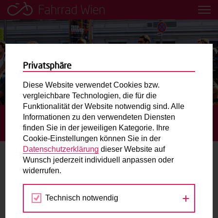
Fahrrad Wien
Leih dir einfach ein Transportfahrrad in deiner Nähe aus!
Mobilitätsbildung für Kinder und
Jugendliche
Privatsphäre
Diese Website verwendet Cookies bzw.
Radweg-Projektkarte
vergleichbare Technologien, die für die
Funktionalität der Website notwendig sind. Alle
Informationen zu den verwendeten Diensten
STARTSEITE
TERMINE
RAD-WORKSHOP BEIM
Routenplaner
finden Sie in der jeweiligen Kategorie. Ihre
GRÄTZLFEST IN FLORIDSDORF
Cookie-Einstellungen können Sie in der
Mit dem Fahrrad in Wien unterwegs? Hier finden Sie die
Datenschutzerklärung
dieser Website auf
beste Route.
Wunsch jederzeit individuell anpassen oder
widerrufen.
27.
Wunschbox
JUL
2023
Technisch notwendig
Sie haben ein Anliegen zum Radverkehr? Schreiben Sie
uns.