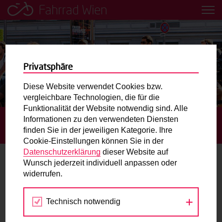
Fahrrad Wien
Leih dir einfach ein Transportfahrrad in deiner Nähe aus!
Mobilitätsbildung für Kinder und
Jugendliche
Privatsphäre
Diese Website verwendet Cookies bzw.
Radweg-Projektkarte
vergleichbare Technologien, die für die
Funktionalität der Website notwendig sind. Alle
Informationen zu den verwendeten Diensten
STARTSEITE
TERMINE
RADBILDERREISE –
Routenplaner
finden Sie in der jeweiligen Kategorie. Ihre
RADREISEVORTRAG IN DER FAHRRAD.WERKSTATT IM WUK
Cookie-Einstellungen können Sie in der
Mit dem Fahrrad in Wien unterwegs? Hier finden Sie die
Datenschutzerklärung
dieser Website auf
beste Route.
Wunsch jederzeit individuell anpassen oder
widerrufen.
23.
Wunschbox
FEB
2023
Technisch notwendig
Sie haben ein Anliegen zum Radverkehr? Schreiben Sie
uns.