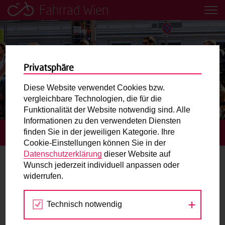
Fahrrad Wien
Leih dir einfach ein Transportfahrrad in deiner Nähe aus!
Mobilitätsbildung für Kinder und
Jugendliche
Privatsphäre
Diese Website verwendet Cookies bzw.
Radweg-Projektkarte
vergleichbare Technologien, die für die
Funktionalität der Website notwendig sind. Alle
Informationen zu den verwendeten Diensten
Routenplaner
finden Sie in der jeweiligen Kategorie. Ihre
STARTSEITE
TERMINE
RADCHECK IN MARIAHILF
Cookie-Einstellungen können Sie in der
Mit dem Fahrrad in Wien unterwegs? Hier finden Sie die
Datenschutzerklärung
dieser Website auf
beste Route.
Wunsch jederzeit individuell anpassen oder
widerrufen.
22.
Wunschbox
SEP
2020
Technisch notwendig
Sie haben ein Anliegen zum Radverkehr? Schreiben Sie
uns.