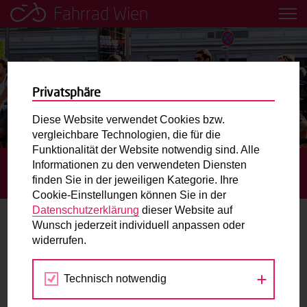
Fahrrad Wien
Leih dir einfach ein Transportfahrrad in deiner Nähe aus!
Mobilitätsbildung für Kinder und
Jugendliche
Privatsphäre
Diese Website verwendet Cookies bzw.
Radweg-Projektkarte
vergleichbare Technologien, die für die
Funktionalität der Website notwendig sind. Alle
Informationen zu den verwendeten Diensten
STARTSEITE
TERMINE
RADTRAINING FÜR
Routenplaner
finden Sie in der jeweiligen Kategorie. Ihre
SENIORINNEN UND SENIOREN
Cookie-Einstellungen können Sie in der
Mit dem Fahrrad in Wien unterwegs? Hier finden Sie die
Datenschutzerklärung
dieser Website auf
beste Route.
Wunsch jederzeit individuell anpassen oder
widerrufen.
22.
Wunschbox
SEP
2016
Technisch notwendig
Sie haben ein Anliegen zum Radverkehr? Schreiben Sie
uns.