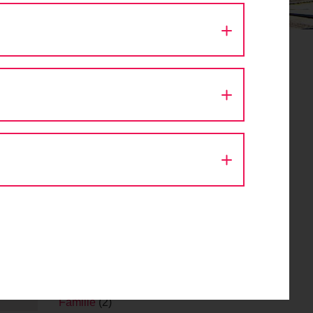
Aktion Fahrradlicht
(1)
Architektur
(9)
Ausfahrt
(43)
Autokino
(1)
Bike Festival
(1)
Challenge
(1)
Design
(1)
Diskussion
(8)
Eröffnung
(1)
Event
(56)
Fachveranstaltung
(11)
Fahr Fahrrad. Bleib gesund.
(2)
Fahrrad
(1)
Fahrraddemo
(1)
r-
Fahrradsegnung
(1)
Familie
(2)