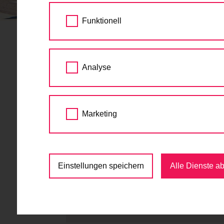
STARTSEITE
TERMINE
RINGVORLESUNG:
Funktionell
Ringvorlesu
11.
Analyse
Mobilität u
APR
2018
Gesundheit
Marketing
18:00
Mobilität
,
TU Wien
,
Vor
Einstellungen speichern
Alle Dienste a
Gußhausstraße 27-29, 1040 Wien
http://www.fvv.tuwien.ac.at/lehre/rin
stadt-2016/