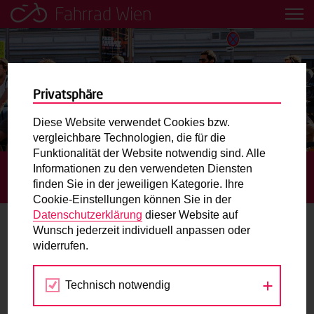
Fahrrad Wien
Leih dir einfach ein Transportfahrrad in deiner Nähe aus!
Mobilitätsbildung für Kinder und
Jugendliche
Privatsphäre
Diese Website verwendet Cookies bzw.
Radweg-Projektkarte
vergleichbare Technologien, die für die
Funktionalität der Website notwendig sind. Alle
Informationen zu den verwendeten Diensten
STARTSEITE
TERMINE
RINGVORLESUNG: AKTIVE
Routenplaner
finden Sie in der jeweiligen Kategorie. Ihre
MOBILITÄT – RADFAHREN UND GEHEN IN DER STADT
Cookie-Einstellungen können Sie in der
Mit dem Fahrrad in Wien unterwegs? Hier finden Sie die
Datenschutzerklärung
dieser Website auf
beste Route.
Wunsch jederzeit individuell anpassen oder
widerrufen.
02.
Wunschbox
MAI
2018
Technisch notwendig
Sie haben ein Anliegen zum Radverkehr? Schreiben Sie
uns.