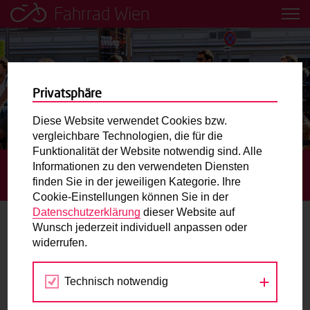
Fahrrad Wien
Leih dir einfach ein Transportfahrrad in deiner Nähe aus!
Mobilitätsbildung für Kinder und
Jugendliche
Privatsphäre
Diese Website verwendet Cookies bzw.
Radweg-Projektkarte
vergleichbare Technologien, die für die
Funktionalität der Website notwendig sind. Alle
Informationen zu den verwendeten Diensten
STARTSEITE
TERMINE
RINGVORLESUNG: AKTIVE
Routenplaner
finden Sie in der jeweiligen Kategorie. Ihre
MOBILITÄT – RADFAHREN UND GEHEN IN DER STADT
Cookie-Einstellungen können Sie in der
Mit dem Fahrrad in Wien unterwegs? Hier finden Sie die
Datenschutzerklärung
dieser Website auf
beste Route.
Wunsch jederzeit individuell anpassen oder
widerrufen.
09.
Wunschbox
MAI
2018
Technisch notwendig
Sie haben ein Anliegen zum Radverkehr? Schreiben Sie
uns.