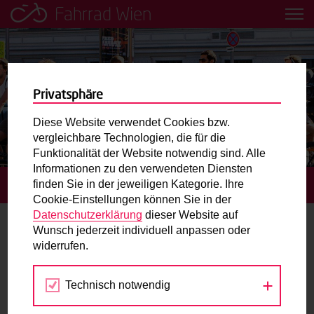
Fahrrad Wien
Leih dir einfach ein Transportfahrrad in deiner Nähe aus!
Mobilitätsbildung für Kinder und
Jugendliche
Privatsphäre
Diese Website verwendet Cookies bzw.
Radweg-Projektkarte
vergleichbare Technologien, die für die
Funktionalität der Website notwendig sind. Alle
Informationen zu den verwendeten Diensten
Routenplaner
finden Sie in der jeweiligen Kategorie. Ihre
STARTSEITE
TERMINE
SPIRAL BIKE: URBAN ECHO
Cookie-Einstellungen können Sie in der
Mit dem Fahrrad in Wien unterwegs? Hier finden Sie die
Datenschutzerklärung
dieser Website auf
beste Route.
Wunsch jederzeit individuell anpassen oder
widerrufen.
30.
Wunschbox
AUG
2024
Technisch notwendig
Sie haben ein Anliegen zum Radverkehr? Schreiben Sie
uns.