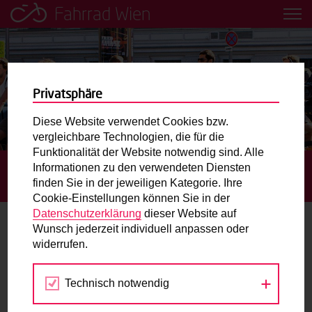
Fahrrad Wien
Leih dir einfach ein Transportfahrrad in deiner Nähe aus!
Mobilitätsbildung für Kinder und
Jugendliche
Privatsphäre
Diese Website verwendet Cookies bzw.
Radweg-Projektkarte
vergleichbare Technologien, die für die
Funktionalität der Website notwendig sind. Alle
Informationen zu den verwendeten Diensten
STARTSEITE
TERMINE
TANGENTENPARK
Routenplaner
finden Sie in der jeweiligen Kategorie. Ihre
ERÖFFNUNGSFEST
Cookie-Einstellungen können Sie in der
Mit dem Fahrrad in Wien unterwegs? Hier finden Sie die
Datenschutzerklärung
dieser Website auf
beste Route.
Wunsch jederzeit individuell anpassen oder
widerrufen.
28.-29.
Wunschbox
JUN
2024
Technisch notwendig
Sie haben ein Anliegen zum Radverkehr? Schreiben Sie
uns.