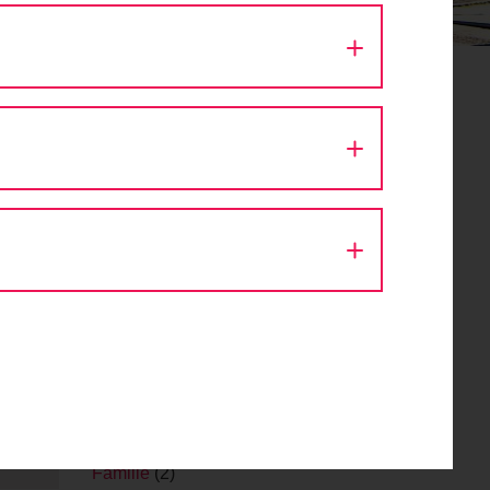
Aktion Fahrradlicht
(1)
Architektur
(9)
Ausfahrt
(43)
Autokino
(1)
Bike Festival
(1)
Challenge
(1)
Design
(1)
Diskussion
(8)
Eröffnung
(1)
Event
(56)
Fachveranstaltung
(11)
Fahr Fahrrad. Bleib gesund.
(2)
Fahrrad
(1)
Fahrraddemo
(1)
Fahrradsegnung
(1)
Familie
(2)