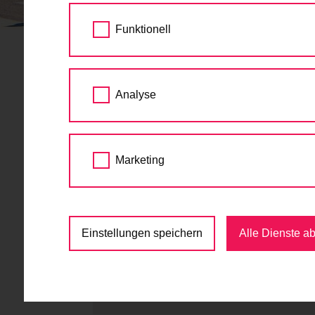
STARTSEITE
TERMINE
URBAN FUTURE T
Funktionell
Urban Futur
24.
Analyse
Radfahren 
OKT
2024
18:00 - 20:00
Marketing
Diskussion
,
Mobilität
,
V
Nordwestbahnstraße 16, 1200 Wien
Einstellungen speichern
Alle Dienste a
kostenlos
https://urbaninnovation.at/event/urban-
Anmeldung:
https://urbaninnovation.at/eve